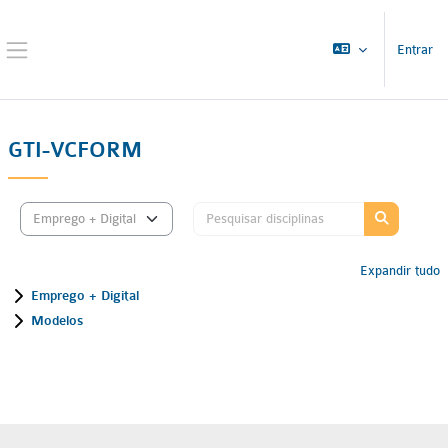
Ir para o conteúdo principal
Entrar
Painel lateral
GTI-VCFORM
Pesquisar disc
Categorias de disciplinas
Pesquisar d
Expandir tudo
Emprego + Digital
Modelos